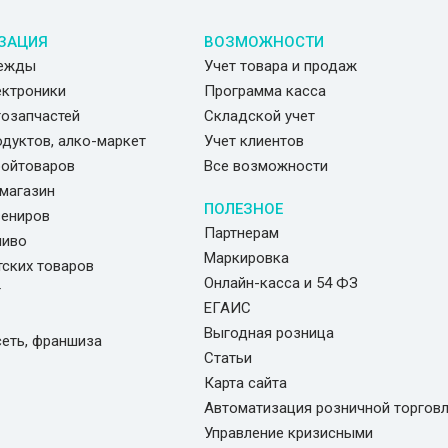
ЗАЦИЯ
ВОЗМОЖНОСТИ
дежды
Учет товара и продаж
ектроники
Программа касса
тозапчастей
Складской учет
одуктов, алко-маркет
Учет клиентов
ройтоваров
Все возможности
магазин
ПОЛЕЗНОЕ
вениров
Партнерам
пиво
Маркировка
тских товаров
Онлайн-касса и 54 ФЗ
г
ЕГАИС
Выгодная розница
сеть, франшиза
Статьи
Карта сайта
Автоматизация розничной торгов
Управление кризисными