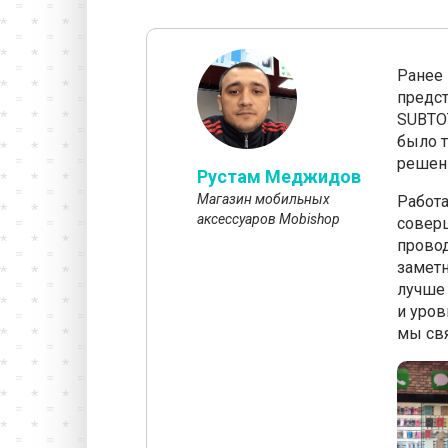
Ранее 
предст
SUBTOT
было т
решен
Рустам Меджидов
Магазин мобильных
Работа
аксессуаров Mobishop
соверш
провод
заметн
лучше 
и уров
мы свя