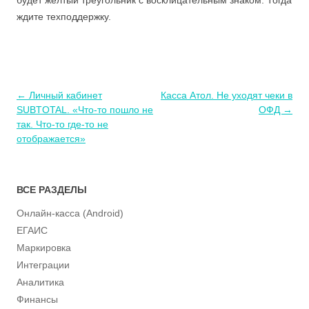
ждите техподдержку.
Навигация
←
Личный кабинет
Касса Атол. Не уходят чеки в
по
SUBTOTAL. «Что-то пошло не
ОФД
→
записям
так. Что-то где-то не
отображается»
ВСЕ РАЗДЕЛЫ
Онлайн-касса (Android)
ЕГАИС
Маркировка
Интеграции
Аналитика
Финансы