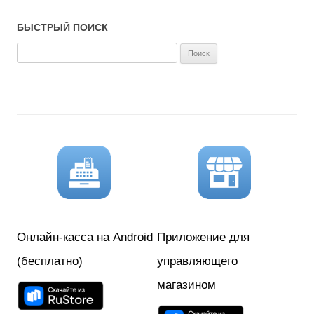
БЫСТРЫЙ ПОИСК
Н
а
й
т
и
:
Онлайн-касса на Android
Приложение для
(бесплатно)
управляющего
магазином