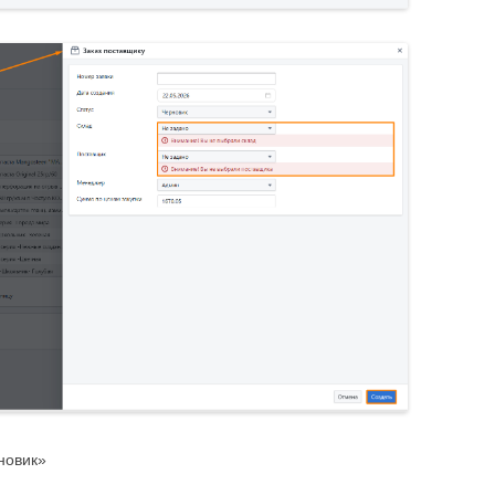
новик»