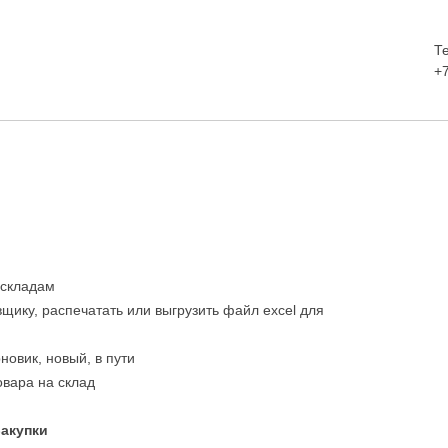
Т
+
 складам
авщику, распечатать или выгрузить файл excel для
новик, новый, в пути
овара на склад
акупки