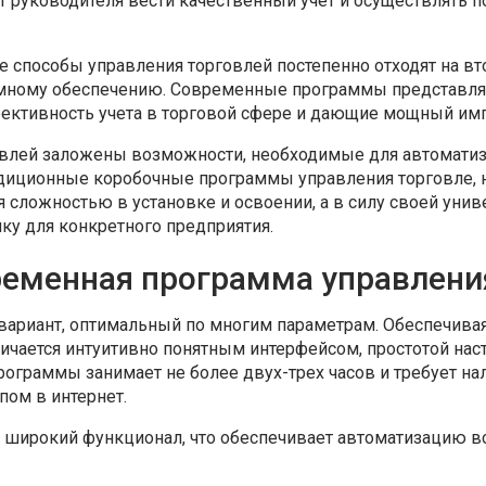
т руководителя вести качественный учет и осуществлять п
 способы управления торговлей постепенно отходят на вто
мному обеспечению. Современные программы представл
тивность учета в торговой сфере и дающие мощный импу
овлей заложены возможности, необходимые для автоматиз
адиционные коробочные программы управления торговле, 
 сложностью в установке и освоении, а в силу своей уни
ку для конкретного предприятия.
еменная программа управлени
вариант, оптимальный по многим параметрам. Обеспечив
ичается интуитивно понятным интерфейсом, простотой нас
рограммы занимает не более двух-трех часов и требует н
пом в интернет.
широкий функционал, что обеспечивает автоматизацию вс