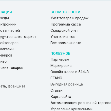
ЗАЦИЯ
ВОЗМОЖНОСТИ
дежды
Учет товара и продаж
ектроники
Программа касса
тозапчастей
Складской учет
одуктов, алко-маркет
Учет клиентов
ройтоваров
Все возможности
магазин
ПОЛЕЗНОЕ
вениров
Партнерам
пиво
Маркировка
тских товаров
Онлайн-касса и 54 ФЗ
г
ЕГАИС
Выгодная розница
сеть, франшиза
Статьи
Карта сайта
Автоматизация розничной торгов
Управление кризисными