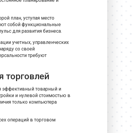
остоянное планирование и
рой план, уступая место
яют собой функциональные
льс для развития бизнеса.
ации учетных, управленческих
наряду со своей
версальности требуют
я торговлей
ая эффективный товарный и
тройки и нулевой стоимостью в
аличия только компьютера
ех операций в торговом