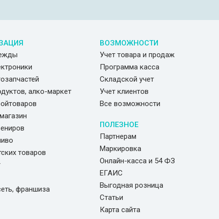
ЗАЦИЯ
ВОЗМОЖНОСТИ
дежды
Учет товара и продаж
ектроники
Программа касса
тозапчастей
Складской учет
одуктов, алко-маркет
Учет клиентов
ройтоваров
Все возможности
магазин
ПОЛЕЗНОЕ
вениров
Партнерам
пиво
Маркировка
тских товаров
Онлайн-касса и 54 ФЗ
г
ЕГАИС
Выгодная розница
сеть, франшиза
Статьи
Карта сайта