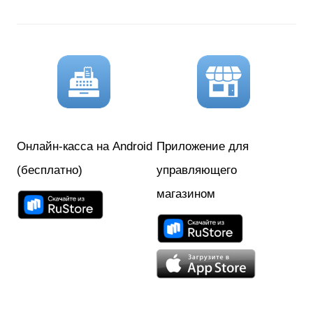
т
и
:
Онлайн-касса на Android
Приложение для
(бесплатно)
управляющего
магазином