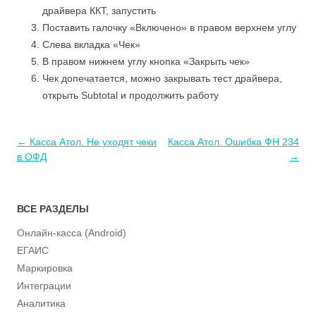
драйвера ККТ, запустить
Поставить галочку «Включено» в правом верхнем углу
Слева вкладка «Чек»
В правом нижнем углу кнопка «Закрыть чек»
Чек допечатается, можно закрывать тест драйвера,
открыть Subtotal и продолжить работу
Навигация
←
Касса Атол. Не уходят чеки
Касса Атол. Ошибка ФН 234
по
в ОФД
→
записям
ВСЕ РАЗДЕЛЫ
Онлайн-касса (Android)
ЕГАИС
Маркировка
Интеграции
Аналитика