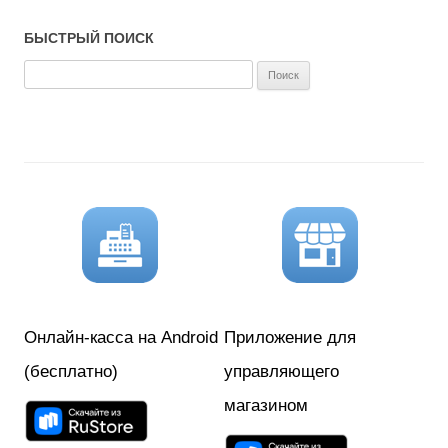
БЫСТРЫЙ ПОИСК
Н
а
й
т
и
:
Онлайн-касса на Android
Приложение для
(бесплатно)
управляющего
магазином