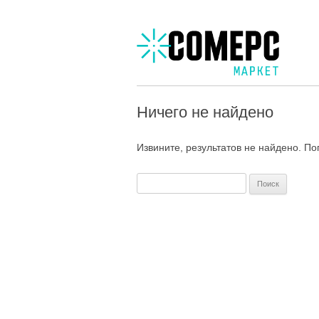
Ничего не найдено
Извините, результатов не найдено. П
Н
а
й
т
и
: