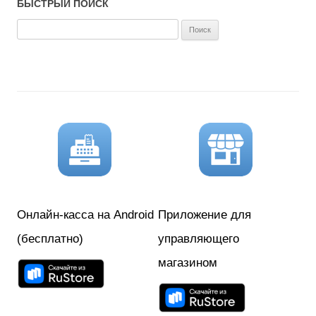
БЫСТРЫЙ ПОИСК
Н
а
й
т
и
:
Онлайн-касса на Android
Приложение для
(бесплатно)
управляющего
магазином