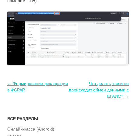
номером ТТН):
Навигация
←
Формирование декларации
Что делать, если не
по
в ФСРАР
происходит обмен данными с
записям
ЕГАИС?
→
ВСЕ РАЗДЕЛЫ
Онлайн-касса (Android)