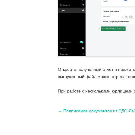
Откройте полученный отчёт и нажмите
выгруженный файл можно отредактиро
При работе с несколькими юрлицами с
Навигация
←
Подписание документов из ЭДО Ла
по
записям